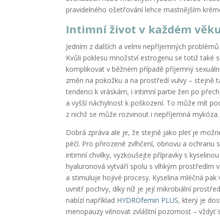
pravidelného ošetřování lehce mastnějším kré
Intimní život v každém věk
Jedním z dalších a velmi nepříjemných problémů 
Kvůli poklesu množství estrogenu se totiž také 
komplikovat v běžném případě příjemný sexuální 
změn na pokožku a na prostředí vulvy – stejně 
tendenci k vráskám, i intimní partie žen po přec
a vyšší náchylnost k poškození. To může mít pod
z nichž se může rozvinout i nepříjemná mykóza.
Dobrá zpráva ale je, že stejně jako pleť je mož
péčí. Pro přirozené zvlhčení, obnovu a ochranu s
intimní chvilky, vyzkoušejte přípravky s kyseli
hyaluronová vytváří spolu s vlhkým prostředím v
a stimuluje hojivé procesy. Kyselina mléčná pak
uvnitř pochvy, díky níž je její mikrobiální prost
nabízí například
HYDROfemin PLUS
, který je do
menopauzy věnovat zvláštní pozornost – vždyť