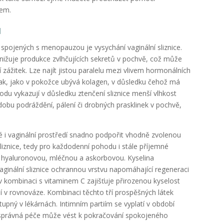
mem.
u
spojených s menopauzou je vysychání vaginální sliznice.
snižuje produkce zvlhčujících sekretů v pochvě, což může
zážitek. Lze najít jistou paralelu mezi vlivem hormonálních
tak, jako v pokožce ubývá kolagen, v důsledku čehož má
hodu vykazují v důsledku ztenčení sliznice menší vlhkost
obu podráždění, pálení či drobných prasklinek v pochvě,
né i vaginální prostředí snadno podpořit vhodně zvolenou
liznice, tedy pro každodenní pohodu i stále příjemné
nou hyaluronovou, mléčnou a askorbovou. Kyselina
aginální sliznice ochrannou vrstvu napomáhající regeneraci
 v kombinaci s vitaminem C zajišťuje přirozenou kyselost
ředí v rovnováze. Kombinaci těchto tří prospěšných látek
stupný v lékárnách. Intimním partiím se vyplatí v období
 správná péče může vést k pokračování spokojeného