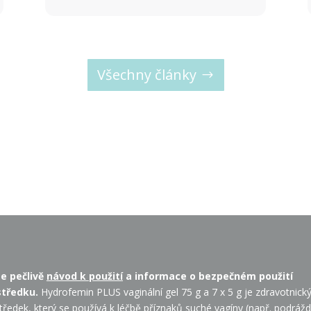
Všechny články
te pečlivě
návod k použití
a informace o bezpečném použití
středku.
Hydrofemin PLUS vaginální gel 75 g a 7 x 5 g je zdravotnick
tředek, který se používá k léčbě příznaků suché vagíny (např. podrážd