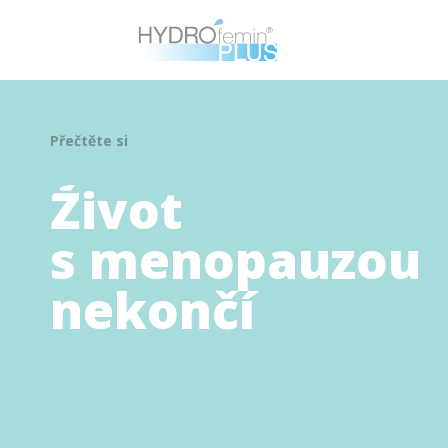
Přečtěte si
Život
s menopauzou
nekončí