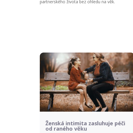
partnerského života bez ohledu na věk.
Ženská intimita zasluhuje péči
od raného věku