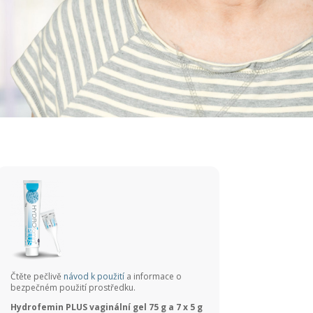
Čtěte pečlivě
návod k použití
a informace o
bezpečném použití prostředku.
Hydrofemin PLUS vaginální gel 75 g a 7 x 5 g