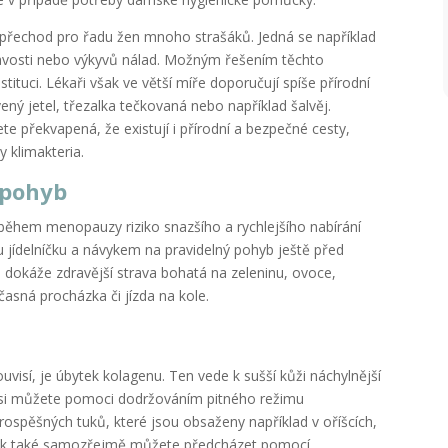
 přechod pro řadu žen mnoho strašáků. Jedná se například
pavosti nebo výkyvů nálad. Možným řešením těchto
ituci. Lékaři však ve větší míře doporučují spíše přírodní
ný jetel, třezalka tečkovaná nebo například šalvěj.
překvapená, že existují i přírodní a bezpečné cesty,
 klimakteria.
 pohyb
během menopauzy riziko snazšího a rychlejšího nabírání
 jídelníčku a návykem na pravidelný pohyb ještě před
o dokáže zdravější strava bohatá na zeleninu, ovoce,
časná procházka či jízda na kole.
visí, je úbytek kolagenu. Ten vede k sušší kůži náchylnější
e si můžete pomoci dodržováním pitného režimu
rospěšných tuků, které jsou obsaženy například v oříšcích,
ek také samozřejmě můžete předcházet pomocí