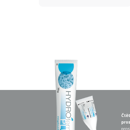
Č
tě
pro
pros