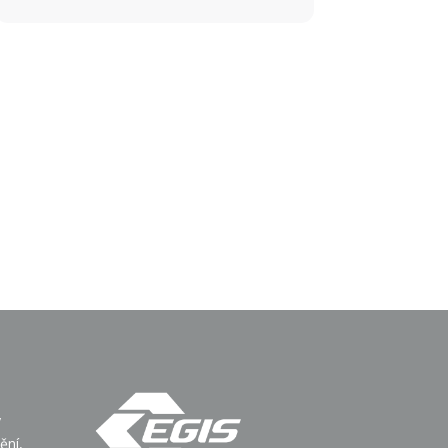
ý
ění,