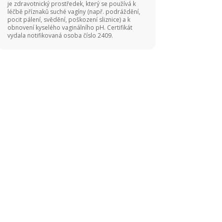
je zdravotnický prostředek, který se používá k
léčbě příznaků suché vagíny (např. podráždění,
pocit pálení, svědění, poškození sliznice) a k
obnovení kyselého vaginálního pH. Certifikát
vydala notifikovaná osoba číslo 2409.