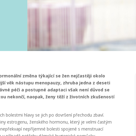
rmonální změna týkající se žen nejčastěji okolo
vější věk nástupu menopauzy, zhruba jedna z deseti
rávné péči a postupné adaptaci však není důvod se
u nekončí, naopak, ženy těží z životních zkušeností
ch bolestmi hlavy se jich po dovršení přechodu zbaví.
diny estrogenu, ženského hormonu, který je velmi častým
ž nepřekvapí nepříjemné bolesti spojené s menstruací
e v případě potřeby dámské hygienické pomůcky.