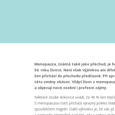
Menopauza, známá také jako přechod, je ho
50. roku života. Není však výjimkou ani dří
žen přichází do přechodu předčasně. Při sp
této změny obávat. Vždyť život s menopauzo
a objevují nové osobní i profesní zájmy.
Některé studie dokonce uvádí, že 40 % žen trpící
S menopauzou totiž přichází výrazný pokles hla
spouštěčem migrén. Další výhodou je, že vás ji
a nemusíte přemýšlet nad tím, zda s sebou mát