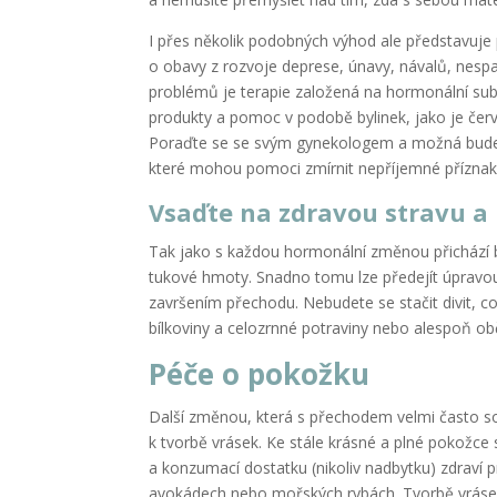
I přes několik podobných výhod ale představuje
o obavy z rozvoje deprese, únavy, návalů, nes
problémů je terapie založená na hormonální subst
produkty a pomoc v podobě bylinek, jako je červe
Poraďte se se svým gynekologem a možná budete 
které mohou pomoci zmírnit nepříjemné příznaky
Vsaďte na zdravou stravu a
Tak jako s každou hormonální změnou přichází 
tukové hmoty. Snadno tomu lze předejít úpravou
završením přechodu. Nebudete se stačit divit, c
bílkoviny a celozrnné potraviny nebo alespoň ob
Péče o pokožku
Další změnou, která s přechodem velmi často sou
k tvorbě vrásek. Ke stále krásné a plné pokožc
a konzumací dostatku (nikoliv nadbytku) zdraví p
avokádech nebo mořských rybách. Tvorbě vrás