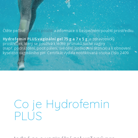
⭣
Čtěte pečlivě
návod k použití
a informace o bezpečném použití prostředku.
Hydrofemin PLUS vaginální gel 75 g a 7 x 5 g
je zdravotnický
prostředek, který se používá k léčbě příznaků suché vagíny
(např. podráždění, pocit pálení, svědění, poškození sliznice) a k obnovení
kyselého vaginálního pH. Certifikát vydala notifikovaná osoba číslo 2409.
Co je Hydrofemin
PLUS