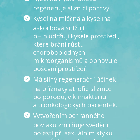
regeneruje sliznici pochvy.
Kyselina mléčná a kyselina
askorbová snižují
pH a udržují kyselé prostředí,
které brání růstu
choroboplodných
mikroorganismů a obnovuje
poševní prostředí.
Má silný regenerační účinek
na příznaky atrofie sliznice
po porodu, v klimakteriu
a u onkologických pacientek.
Vytvořením ochranného
povlaku zmírňuje svědění,
bolesti při sexuálním styku