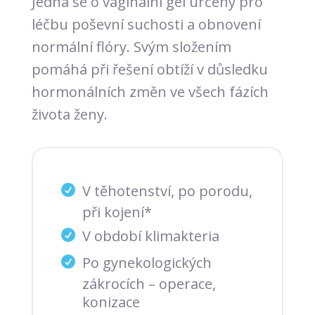
Jedná se o vaginální gel určený pro
léčbu poševní suchosti a obnovení
normální flóry. Svým složením
pomáhá při řešení obtíží v důsledku
hormonálních změn ve všech fázích
života ženy.
V těhotenství, po porodu,
při kojení*
V období klimakteria
Po gynekologických
zákrocích – operace,
konizace