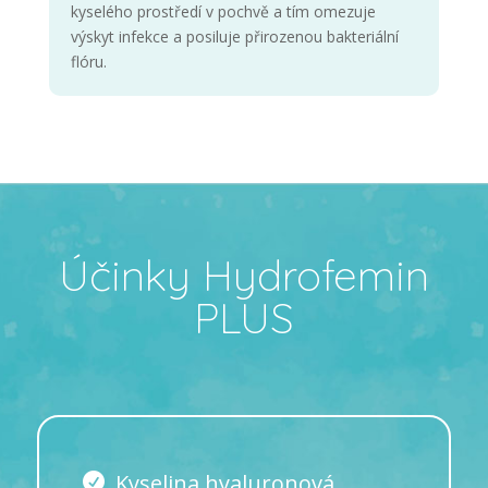
kyselého prostředí v pochvě a tím omezuje
výskyt infekce a posiluje přirozenou bakteriální
flóru.
Účinky Hydrofemin
PLUS
Kyselina hyaluronová