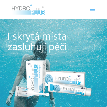
I skrytá místa
zasluhují péči